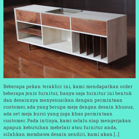
Beberapa pekan terakhir ini, kami mendapatkan order
beberapa jenis furnitur, hanya saja furnitur ini bentuk
dan desainnya menyesuaikan dengan permintaan
customer, ada yang berupa meja dengan desain khusus,
ada set meja kursi yang juga khas permintaan
customer. Pada intinya, kami selalu siap mengerjakan
apapun kebutuhan mebelair atau furnitur anda,
silahkan membawa desain sendiri, kami akan […]