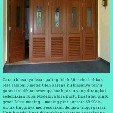
Garasi biasanya lebar, paling tidak 2,5 meter, bahkan
bisa sampai 5 meter. Oleh karena itu biasanya pintu
garasi ini dibuat beberapa buah pintu yang dirangkai
sedemikian rupa. Modelnya bisa pintu lipat atau pintu
geser. Lebar masing – masing pintu antara 60-90cm,
untuk tingginya menyesuaikan dengan tinggi garasi.
Untuk model lipat, dibutuhkan beberapa engsel yang