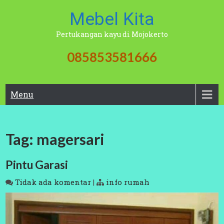
Skip
Mebel Kita
to
content
Pertukangan kayu di Mojokerto
085853581666
Menu
Tag:
magersari
Pintu Garasi
Tidak ada komentar
|
info rumah