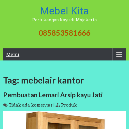
Skip
Mebel Kita
to
content
Pertukangan kayu di Mojokerto
085853581666
Menu
Tag:
mebelair kantor
Pembuatan Lemari Arsip kayu Jati
Tidak ada komentar
|
Produk