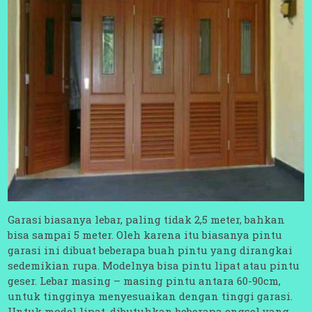
Garasi biasanya lebar, paling tidak 2,5 meter, bahkan
bisa sampai 5 meter. Oleh karena itu biasanya pintu
garasi ini dibuat beberapa buah pintu yang dirangkai
sedemikian rupa. Modelnya bisa pintu lipat atau pintu
geser. Lebar masing – masing pintu antara 60-90cm,
untuk tingginya menyesuaikan dengan tinggi garasi.
Untuk model lipat, dibutuhkan beberapa engsel yang