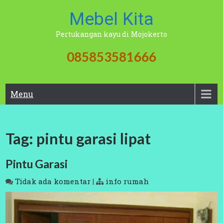
Skip
Mebel Kita
to
content
Pertukangan kayu di Mojokerto
085853581666
Menu
Tag:
pintu garasi lipat
Pintu Garasi
Tidak ada komentar
|
info rumah