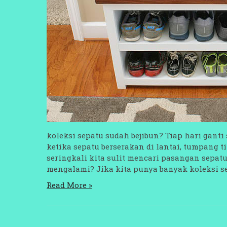
koleksi sepatu sudah bejibun? Tiap hari gant
ketika sepatu berserakan di lantai, tumpang
seringkali kita sulit mencari pasangan sepa
mengalami? Jika kita punya banyak koleksi sep
Read More »