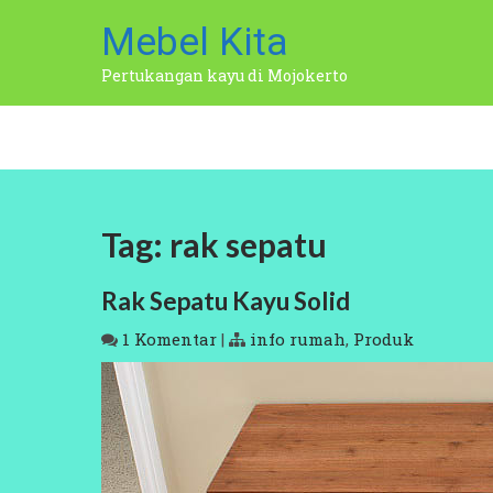
Skip
Mebel Kita
to
content
Pertukangan kayu di Mojokerto
Tag:
rak sepatu
Rak Sepatu Kayu Solid
1 Komentar
|
info rumah
,
Produk