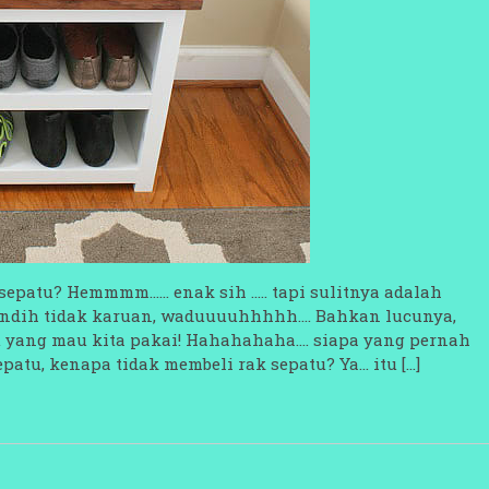
i sepatu? Hemmmm…… enak sih ….. tapi sulitnya adalah
 tindih tidak karuan, waduuuuhhhhh…. Bahkan lucunya,
tu yang mau kita pakai! Hahahahaha…. siapa yang pernah
atu, kenapa tidak membeli rak sepatu? Ya… itu […]